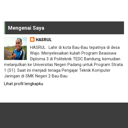
Strategi Pengajaran Semester Genap Tahun Pelajaran 2
Cara mengubah fungsi tombol keyboard pada Linux Ubun
Mengenai Saya
Berkirim Gambar dengan Cara Unik Menggunakan Perang
HASRUL
Menghitung Subneting Kelas B secara sederhana dan m
HASRUL : Lahir di kota Bau-Bau tepatnya di desa
Wajo. Menyelesaikan kuliah Program Beasiswa
Teknik Subnetting IP Address kelas C yang sederhana d
Diploma 3 di Politeknik TEDC Bandung, kemudian
melanjutkan ke Universitas Negeri Padang untuk Program Strata
cara cepat upgrade debian dari debian 10 (buster) ke 11
1 (S1). Saat ini menjadi tenaga Pengajar Teknik Komputer
Jaringan di SMK Negeri 2 Bau-Bau
Lihat profil lengkapku