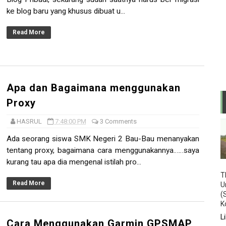
ke blog baru yang khusus dibuat u...
cam Internal Laptop/notebook menjadi USB Webcam...
Read More
 2019/2020 Paket 2
h Perjuangan
] Teknik menghitung Subnetting kelas C yang c...
Apa dan Bagaimana menggunakan
Proxy
adar Pesawat Terbang
HASRUL
7:48:00 PM
3 Comments
 melalui akses Indihome
Ada seorang siswa SMK Negeri 2 Bau-Bau menanyakan
rp untuk RTL-SDR
tentang proxy, bagaimana cara menggunakannya……saya
kurang tau apa dia mengenal istilah pro...
T
Read More
U
 2 Tahun Pelajaran 2017/2018
(
K
er Genap Tahun Pelajaran 2017-2018 pertama kali
L
Cara Menggunakan Garmin GPSMAP