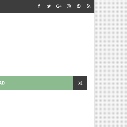
AD
ubau
k