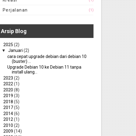
Kreasi
(1)
Perjalanan
(1)
Arsip Blog
▼
2025
(2)
▼
Januari
(2)
cara cepat upgrade debian dari debian 10
(buster) ...
Upgrade Debian 10 ke Debian 11 tanpa
install ulang...
►
2023
(2)
►
2022
(1)
►
2020
(8)
►
2019
(3)
►
2018
(5)
►
2017
(5)
►
2014
(6)
►
2012
(1)
►
2010
(2)
►
2009
(14)