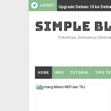
LATEST
Upgrade Debian 10 ke Debian
Akhirnya pindah domain lagi.
SIMPLE BL
Script Auto Reconnect Mikr
Pokoknya, Semuanya Dikemas 
Perintah Dasar Linux Essens
Sosialisasi Portal Rumah Be
Sosialisasi Portal Rumah Be
Menjadi Narsum di kegiatan
HOME
INFO
TUTORIAL
TIPS TR
Sosialisasi Portal Rumah Be
Hari Pertama : Minta Rekom
PembaTIK, sebuah sarana un