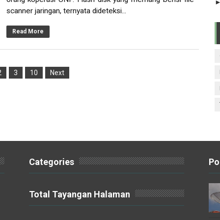
scanner jaringan, ternyata dideteksi...
Read More
2
3
10
Next
Categories
Po
Total Tayangan Halaman