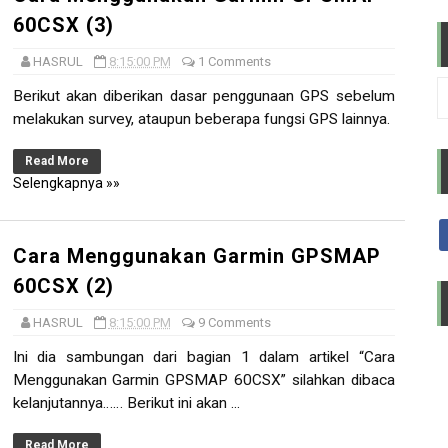
60CSX (3)
ol keyboard pada Linux Ubuntu
HASRUL
8:15:00 PM
1 Comments
ra Unik Menggunakan Perangkat Radio HT (Handy Talky)
Berikut akan diberikan dasar penggunaan GPS sebelum
s B secara sederhana dan mudah
melakukan survey, ataupun beberapa fungsi GPS lainnya.
ss kelas C yang sederhana dan cepat
Read More
Selengkapnya »»
ari debian 10 (buster) ke 11 (Bullseye) dan lanjut 12 (Book
Cara Menggunakan Garmin GPSMAP
60CSX (2)
HASRUL
8:15:00 PM
9 Comments
Ini dia sambungan dari bagian 1 dalam artikel “Cara
Menggunakan Garmin GPSMAP 60CSX” silahkan dibaca
kelanjutannya…… Berikut ini akan ...
Read More