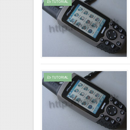
TUTORIAL
Cara mengubah fungsi tomb
Berkirim Gambar dengan Ca
Menghitung Subneting Kela
Teknik Subnetting IP Addre
cara cepat upgrade debian d
TUTORIAL