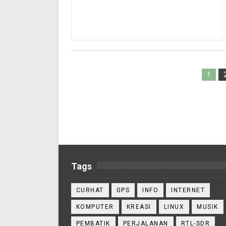
1
Tags
CURHAT
GPS
INFO
INTERNET
KOMPUTER
KREASI
LINUX
MUSIK
PEMBATIK
PERJALANAN
RTL-SDR