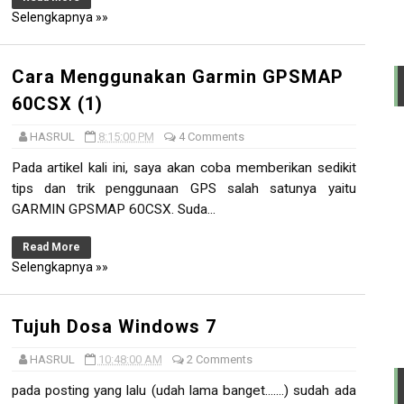
Selengkapnya »»
Cara Menggunakan Garmin GPSMAP
60CSX (1)
HASRUL
8:15:00 PM
4 Comments
Pada artikel kali ini, saya akan coba memberikan sedikit
tips dan trik penggunaan GPS salah satunya yaitu
GARMIN GPSMAP 60CSX. Suda...
Read More
Selengkapnya »»
Tujuh Dosa Windows 7
HASRUL
10:48:00 AM
2 Comments
pada posting yang lalu (udah lama banget.......) sudah ada