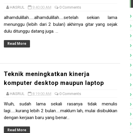
HASRUL
9:40:00 AM
0 Comments
alhamdulillah......alhamdulillah.....setelah sekian lama
menunggu (lebih dari 2 bulan) akhirnya gitar yang sejak
dulu ditunggu datang juga. ...
Read More
Teknik meningkatkan kinerja
komputer desktop maupun laptop
HASRUL
8:19:00 AM
0 Comments
Wuih, sudah lama sekali rasanya tidak menulis
lagi......kurang lebih 2 bulan.....maklum lah, mulai disibukkan
dengan kerjaan baru yang benar...
Read More