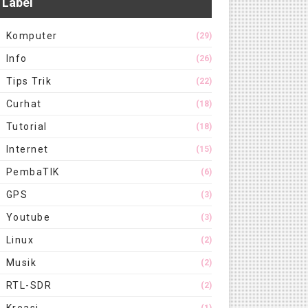
Label
Komputer
(29)
Info
(26)
Tips Trik
(22)
Curhat
(18)
Tutorial
(18)
Internet
(15)
PembaTIK
(6)
GPS
(3)
Youtube
(3)
Linux
(2)
Musik
(2)
RTL-SDR
(2)