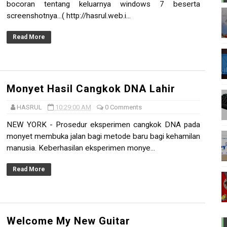
bocoran tentang keluarnya windows 7 beserta
screenshotnya...( http://hasrul.web.i...
Read More
Monyet Hasil Cangkok DNA Lahir
HASRUL
10:29:00 AM
0 Comments
NEW YORK - Prosedur eksperimen cangkok DNA pada
monyet membuka jalan bagi metode baru bagi kehamilan
manusia. Keberhasilan eksperimen monye...
Read More
Welcome My New Guitar