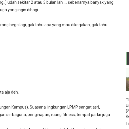
ng..) udah sekitar 2 atau 3 bulan lah..... sebenarnya banyak yang
cam Internal Laptop/notebook menjadi USB Webcam...
juga yang ingin dibagi.
 2019/2020 Paket 2
 orang bego lagi, gak tahu apa yang mau dikerjakan, gak tahu
h Perjuangan
] Teknik menghitung Subnetting kelas C yang c...
adar Pesawat Terbang
 melalui akses Indihome
rp untuk RTL-SDR
ta aja deh.
T
U
kungan Kampus). Suasana lingkungan LPMP sangat asri,
 2 Tahun Pelajaran 2017/2018
(
gan serbaguna, penginapan, ruang fitness, tempat parkir juga
K
er Genap Tahun Pelajaran 2017-2018 pertama kali
L