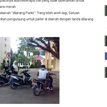
 pastinya ada beberapa titik yang tidak dibenarkan untuk
ol keyboard pada Linux Ubuntu
aris merah.
daerah "dilarang Parkir". Yang lebih aneh lagi, Satuan
ra Unik Menggunakan Perangkat Radio HT (Handy Talky)
 pengunjung untuk parkir di daerah dengan tanda dilarang
s B secara sederhana dan mudah
ss kelas C yang sederhana dan cepat
ari debian 10 (buster) ke 11 (Bullseye) dan lanjut 12 (Book