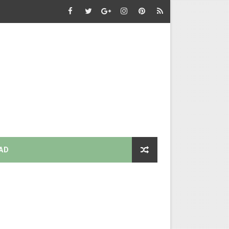
AD
ubau
k