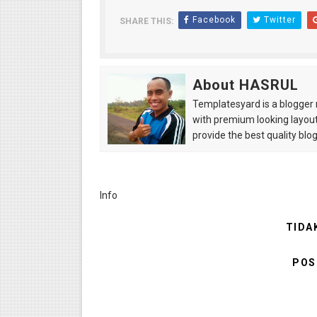
Facebook
Twitter
SHARE THIS:
About HASRUL
Templatesyard is a blogger r
with premium looking layout
provide the best quality blo
Info
TIDA
POS