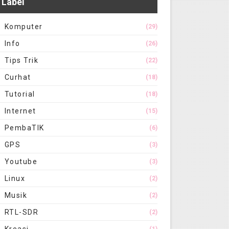
Label
Komputer
(29)
Info
(26)
Tips Trik
(22)
Curhat
(18)
Tutorial
(18)
Internet
(15)
PembaTIK
(6)
GPS
(3)
Youtube
(3)
Linux
(2)
Musik
(2)
RTL-SDR
(2)