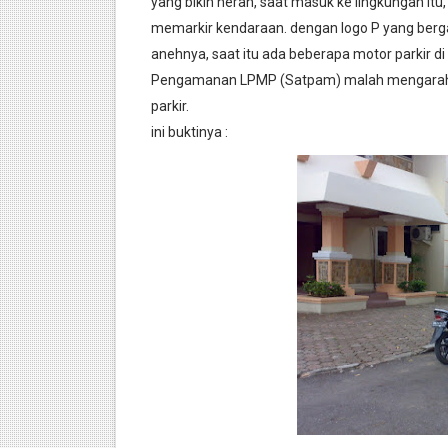
yang bikin heran, saat masuk ke lingkungan itu,
Cara mengubah fungsi tomb
memarkir kendaraan. dengan logo P yang berg
anehnya, saat itu ada beberapa motor parkir di 
Berkirim Gambar dengan Ca
Pengamanan LPMP (Satpam) malah mengarahkan
parkir.
Menghitung Subneting Kela
ini buktinya :
Teknik Subnetting IP Addre
cara cepat upgrade debian d