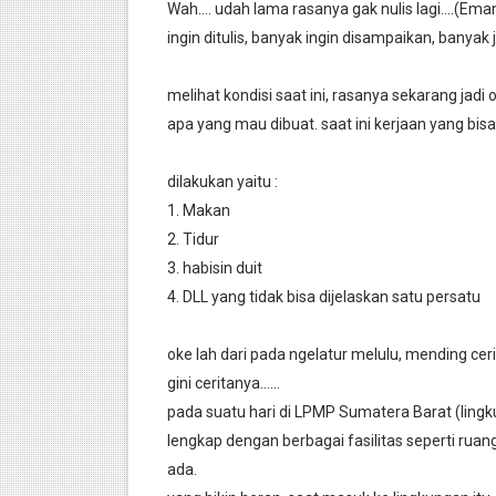
Wah.... udah lama rasanya gak nulis lagi....(Ema
Step-By-Step Mengubah Web
ingin ditulis, banyak ingin disampaikan, banyak 
Pembahasan Soal UKK tahun
melihat kondisi saat ini, rasanya sekarang jadi
apa yang mau dibuat. saat ini kerjaan yang bisa
1000 Subscriber yang Penu
[Tips Komputer dan Jaringan
dilakukan yaitu :
1. Makan
Tutorial Membuat Antena R
2. Tidur
3. habisin duit
Cara Dial PPPoE di Mikrotik
4. DLL yang tidak bisa dijelaskan satu persatu
Instalasi Software SDR Sha
oke lah dari pada ngelatur melulu, mending ceri
RTL-SDR, Radio Luar Biasa
gini ceritanya......
pada suatu hari di LPMP Sumatera Barat (ling
Pembahasan Soal UKK Paket
lengkap dengan berbagai fasilitas seperti ruan
ada.
Strategi Pengajaran Semest