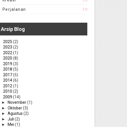
Kreasi
(1)
Perjalanan
(1)
Arsip Blog
►
2025
(2)
►
2023
(2)
►
2022
(1)
►
2020
(8)
►
2019
(3)
►
2018
(5)
►
2017
(5)
►
2014
(6)
►
2012
(1)
►
2010
(2)
▼
2009
(14)
►
November
(1)
►
Oktober
(3)
►
Agustus
(2)
►
Juli
(2)
►
Mei
(1)